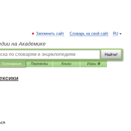
Запомнить сайт
Словарь на свой сайт
RU
едии на Академике
Найти!
Толкования
Переводы
Книги
Игры ⚽
ексики
ься