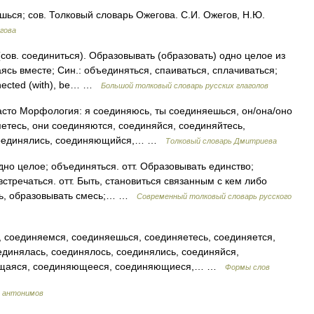
я; сов. Толковый словарь Ожегова. С.И. Ожегов, Н.Ю.
гова
в. соединиться). Образовывать (образовать) одно целое из
ясь вместе; Син.: объединяться, спаиваться, сплачиваться;
onnected (with), be… …
Большой толковый словарь русских глаголов
 часто Морфология: я соединяюсь, ты соединяешься, он/она/оно
етесь, они соединяются, соединяйся, соединяйтесь,
 соединялись, соединяющийся,… …
Толковый словарь Дмитриева
но целое; объединяться. отт. Образовывать единство;
встречаться. отт. Быть, становиться связанным с кем либо
сь, образовывать смесь;… …
Современный толковый словарь русского
 соединяемся, соединяешься, соединяетесь, соединяется,
единялась, соединялось, соединялись, соединяйся,
яющаяся, соединяющееся, соединяющиеся,… …
Формы слов
 антонимов