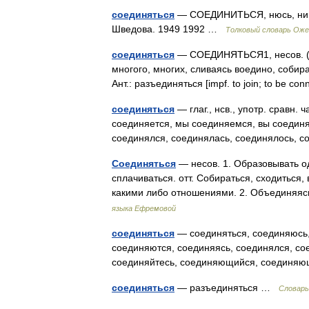
соединяться
— СОЕДИНИТЬСЯ, нюсь, нишьс
Шведова. 1949 1992 …
Толковый словарь Оже
соединяться
— СОЕДИНЯТЬСЯ1, несов. (со
многого, многих, сливаясь воедино, собира
Ант.: разъединяться [impf. to join; to be c
соединяться
— глаг., нсв., употр. сравн.
соединяется, мы соединяемся, вы соединя
соединялся, соединялась, соединялось,
Соединяться
— несов. 1. Образовывать од
сплачиваться. отт. Собираться, сходиться, 
какими либо отношениями. 2. Объединяя
языка Ефремовой
соединяться
— соединяться, соединяюсь,
соединяются, соединяясь, соединялся, со
соединяйтесь, соединяющийся, соедин
соединяться
— разъединяться …
Словарь